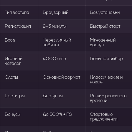
Тип доступа
Браузерный
Без установки
Регистрация
2–3 минуты
Быстрый старт
Вход
Через личный
Мгновенный
кабинет
доступ
Игровой
4000+ игр
Большой выбор
каталог
Слоты
Основной формат
Классические и
новые
Live-игры
Доступны
Режим реального
времени
Бонусы
До 300% + FS
Стартовые
предложения